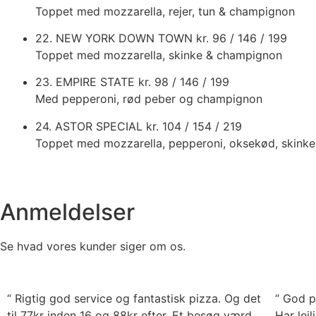
Toppet med mozzarella, rejer, tun & champignon
22. NEW YORK DOWN TOWN
kr. 96 / 146 / 199
Toppet med mozzarella, skinke & champignon
23. EMPIRE STATE
kr. 98 / 146 / 199
Med pepperoni, rød peber og champignon
24. ASTOR SPECIAL
kr. 104 / 154 / 219
Toppet med mozzarella, pepperoni, oksekød, skink
Anmeldelser
Se hvad vores kunder siger om os.
“ Rigtig god service og fantastisk pizza. Og det
“ God p
til 77kr inden 16 og 88kr efter. Et besøg værd.
Har lej