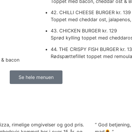
Toppet med bacon, cheddar ost & 
42. CHILLI CHEESE BURGER
kr. 139
Toppet med cheddar ost, jalapenos, 
43. CHICKEN BURGER
kr. 129
Sprød kylling toppet med cheddaro
44. THE CRISPY FISH BURGER
kr. 1
Rødspættefillet toppet med remoul
e & bacon
Se hele menuen
izza, rimelige omgivelser og god pris.
“ God betjening
lighedsvis kommet her i over 15 år, og
mad🌻 ”