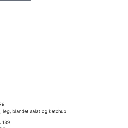
129
 løg, blandet salat og ketchup
. 139