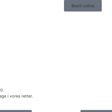
Bestil online
80.
e i vores retter.