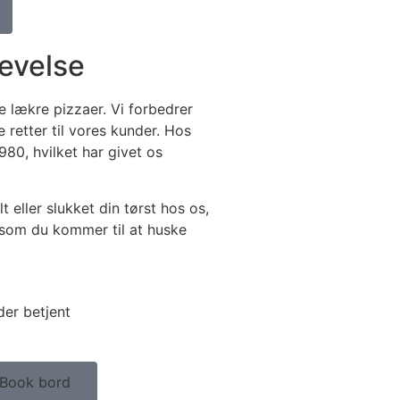
evelse
e lækre pizzaer. Vi forbedrer
e retter til vores kunder. Hos
980, hvilket har givet os
lt eller slukket din tørst hos os,
 som du kommer til at huske
der betjent
Book bord