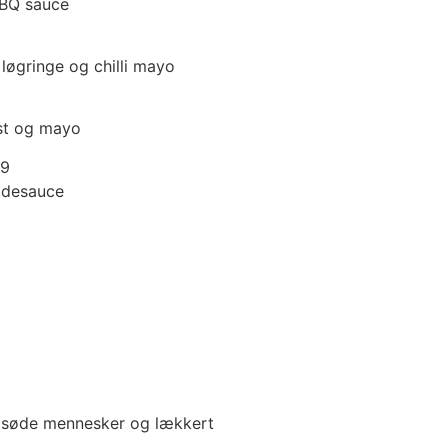
BBQ sauce
løgringe og chilli mayo
st og mayo
39
adesauce
, søde mennesker og lækkert