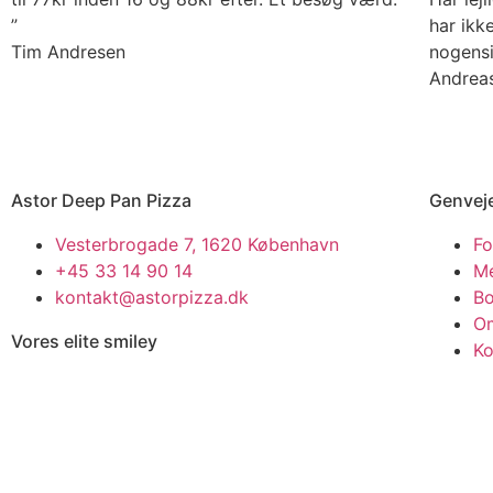
”
har ikk
Tim Andresen
nogensi
Andreas
Astor Deep Pan Pizza
Genvej
Vesterbrogade 7, 1620 København
Fo
+45 33 14 90 14
M
kontakt@astorpizza.dk
Bo
O
Vores elite smiley
Ko