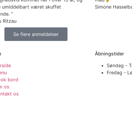
e umiddelbart været skuffet
Simone Hasselb
nde. ”
 Ritzau
Se flere anmeldelser
e
Åbningstider
rside
Søndag - T
enu
Fredag - L
ok bord
m os
ntakt os